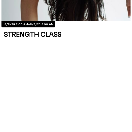
8/8/26 7:00 AM
–
8/8/26 8:00 AM
STRENGTH CLASS
A 50-minute strength and functional bodyweight training session led by
Danna Álvarez and Steph Guerrero, co-founders of THE OM METHOD,
focused on building stability, endurance, and movement control.