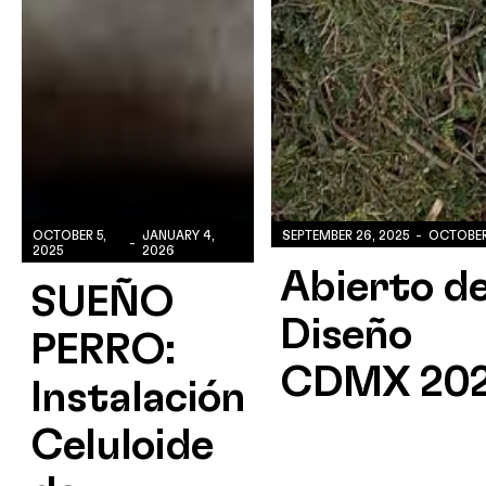
OCTOBER 5,
JANUARY 4,
SEPTEMBER 26, 2025
-
OCTOBER 
-
2025
2026
Abierto d
SUEÑO
Diseño
PERRO:
CDMX 20
Instalación
Celuloide