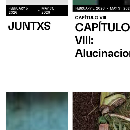
FEBRUARY 5,
MAY 31,
FEBRUARY 5, 2026
-
MAY 31, 20
-
2026
2026
CAPÍTULO VIII
JUNTXS
CAPÍTULO
VIII:
Alucinacio